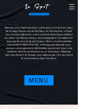
Le
Spot
APPELEZ AU 07 57 77 94 43
Bienvenue au Spot Honfleur, votre oasis culinaire au cœur
de la magnifique ville de Honfleur, en Normandie. Le Spot
vous invite à découvrir une cuisine authentique mettant
en valeur les délices locaux, accompagnée d'une sélection
exquise de vins et de spiritueux. Dans une atmosphère
conviviale et décontractée, notre équipe dévouée vous
promet une expérience mémorable, que ce soit pour une
soirée en famille, entre amis ou en amoureux. Réservez
dès maintenant et laissez-vous séduire par l'art de vivre à
la normande au Spot Honfleur.
MENU